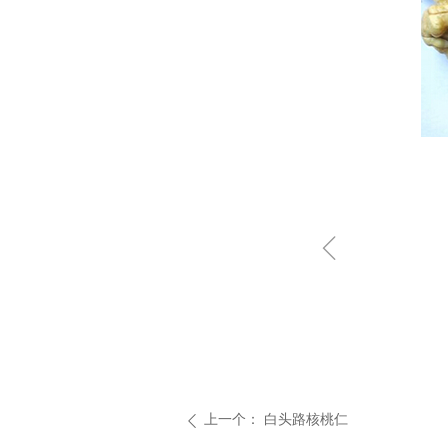
ꁆ
上一个：
白头路核桃仁
ꄴ