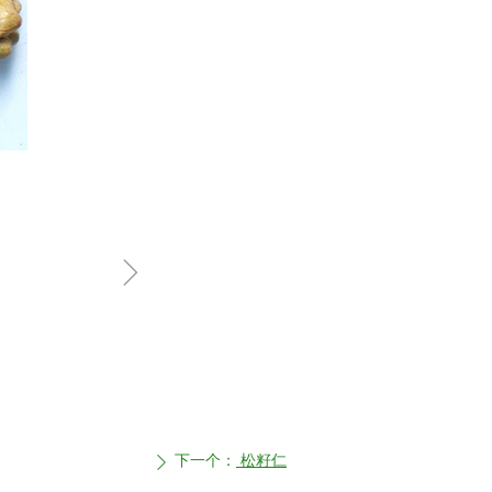
ꁇ
下一个：
松籽仁
ꄲ